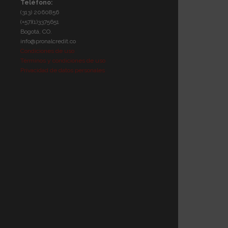
Teléfono:
(313) 2060856
(+57)(1)3375651
Bogotá, CO.
info@pronalcredit.co
Condiciones de uso
Términos y condiciones de uso
Privacidad de datos personales