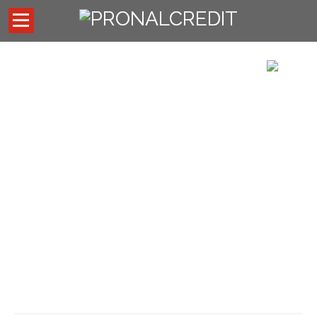
Inicio
Códigos de descuentos
Asesores externos
Oficina Virtual
Preguntas Frecuentes
Noticias
FILOSOFÍA & VALORES