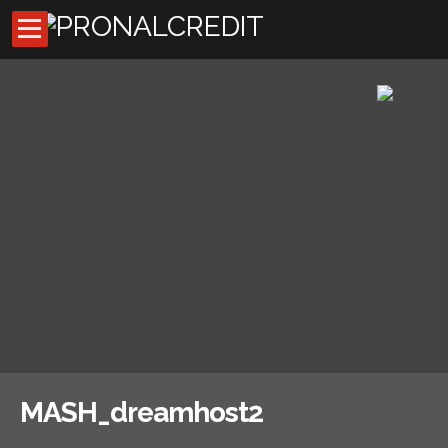
Inicio
Códigos de descuentos
Asesores externos
Oficina Virtual
Preguntas Frecuentes
Noticias
MASH_dreamhost2