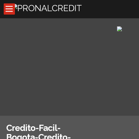
Inicio
Códigos de descuentos
Asesores externos
Oficina Virtual
Preguntas Frecuentes
Noticias
Credito-Facil-
Bogota-Credito-