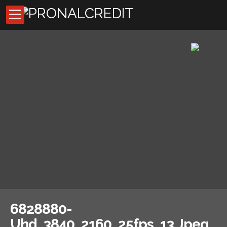
Inicio
Códigos de descuentos
Asesores externos
Oficina Virtual
Preguntas Frecuentes
Noticias
6828880-
Uhd_3840_2160_25fps_13.jpeg